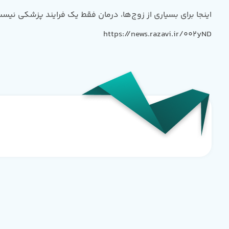
اینجا برای بسیاری از زوج‌ها، درمان فقط یک فرایند پزشکی نیس
https://news.razavi.ir/002yND