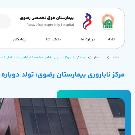
بیمارستان فوق تخصصی رضوی
Razavi Superspecialty Hospital
خانه
درباره ما
بخش ها
پزشکان
خانه
اخبار
روایتی از مرکز ناباروری «شهیده سیده بُشری خامنه ای» بیم
مرکز ناباروری بیمارستان رضوی؛ تولد دوباره 