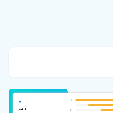
5
0
4
0
نظر
3