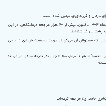
رای درمان و فرزندآوری، تبدیل شده است.
طبق اعلام مسئولان مرکز ناباروری «شهیده سیده بُشری خامنه‌ای» بیمارستان رضوی، از زمان افتتاح رسمی این مرکز در اردیبهشت‌ماه 1403 تاکنون، بیش از 20 هزار مراجعه درمانگاهی در این
جایی که مسئولان آن می‌گویند درصد موفقیت بارداری در برخی
یکی از مسئولان مرکز ناباروری «شهیده سیده بُشری خامنه‌ای» در توضیح این موضوع می‌گوید:«در بسیاری از روش‌های کمک باروری، معمولاً از هر 10 بیمار، سه تا چهار نفر نتیجه موفق می‌گیرند؛