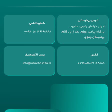
آدرس بیمارستان
شماره تماس
ایران، خراسان رضوی، مشهد،
بزرگراه پیامبر اعظم، بعد از پل قائم،
0098-51-36668888
بیمارستان رضوی
فکس
پست الکترونیک
info@razavihospital.ir
0098-51-36668888