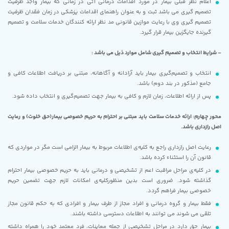
اعلام نظر قبلی بیمار در مورد اقدامات درمانی آتی در زمانی که بیمار واجد ظرفیت
تصمیم گیری می باشد ثبت و به عنوان راهنمای اقدامات پزشکی در زمان فقدان ظرفیت
تصمیم گیری وی با رعایت موازین قانونی مد نظر ارائه کنندگان خدمات سلامت و تصمیم
گیرنده جایگزین بیمار قرار گیرد.
– شرایط انتخاب و تصمیم گیری شامل موارد ذیل می باشد :
انتخاب و تصمیم‌گیری بیمار باید آزادانه و آگاهانه، مبتنی بر دریافت اطلاعات کافی و
جامع (مذکور در بند دوم) باشد.
پس از ارائه اطلاعات، زمان لازم و کافی به بیمار جهت تصمیم‌گیری و انتخاب داده شود.
محور چهارم: ارائه خدمات سلامت باید مبتنی بر احترام به حریم خصوصی بیمار(حق خلوت) و رعایت
اصل رازداری باشد.
رعایت اصل رازداری راجع به کلیه‌ی اطلاعات مربوط به بیمار الزامی است مگر در مواردی که
قانون آن را استثناء کرده باشد.
در کلیه‌ی مراحل مراقبت اعم از تشخیصی و درمانی باید به حریم خصوصی بیمار احترام
گذاشته شود. ضروری است بدین منظورکلیه‌ی امکانات لازم جهت تضمین حریم
خصوصی بیمار فراهم گردد.
فقط بیمار و گروه درمانی و افراد مجاز از طرف بیمار و افرادی که به حکم قانون مجاز
تلقی می شوند می توانند به اطلاعات دسترسی داشته باشند.
بیمار حق دارد در مراحل تشخیصی از جمله معاینات، فرد معتمد خود را همراه داشته