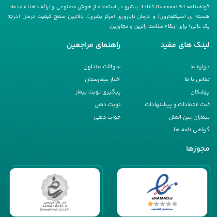
گواهینامه Diamond ACI کانادا؛ پیشرو در استفاده از هوش مصنوعی و ارائه دهنده خدمات
هسته ای (سیکلوترون) و درمان ناباروری (مرکز بشری). بالاترین سطح کیفیت درمان (درجه
یک عالی) برای ارتقاء سلامت زائرین و مجاورین.
لینک های مفید
راهنمای مراجعین
درباره ما
سوالات متداول
تماس با ما
اخبار بیمارستان
پزشکان
پیگیری نوبت بیمار
ثبت انتقادات و پیشنهادات
نوبت دهی
بیماران بین الملل
جواب دهی
گواهی نامه ها
مجوزها