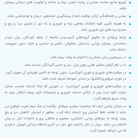
توزیع منابع سلامت مبتنی بر رعایت ایمنی بیمار و عدالت و اولویت های درمانی بیماران‌
باشد.
مبتنی بر هماهنگی ارکان مراقبت اعم از پیشگیری، تشخیص، درمان و توانبخشی باشد.
به همراه تأمین کلیه امکانات رفاهی پایه و ضروری و به دور از تحمیل درد و رنج و
محدودیت های غیر ضروری باشد.
توجه ویژه‌ای به حقوق گروه‌های آسیب‌پذیر جامعه از جمله کودکان، زنان باردار،
سالمندان، بیماران روانی، زندانیان، معلولان ذهنی و جسمی و افراد بدون سرپرست
داشته باشد.
در سریعترین زمان ممکن و با احترام به وقت بیمار باشد.
با در نظر گرفتن متغیر هایی چون زبان، سن و جنس گیرندگان خدمت باشد.
در مراقبت‌های ضروری و فوری (اورژانس)، بدون توجه به تأمین هزینه‌ی آن صورت گیرد.
در موارد غیرفوری(الکتیو) بر اساس ضوابط تعریف شده باشد.
در مراقبت‌های ضروری و فوری (اورژانس)، در صورتی که ارائه خدمات مناسب ممکن
نباشد، لازم است پس از ارائه‌ی خدمات ضروری و توضیحات لازم، زمینه انتقال بیمار به
واحد مجهز فراهم گردد.
در مراحل پایانی حیات که وضعیت بیماری غیرقابل برگشت و مرگ بیمار قریب الوقوع می
باشد با هدف حفظ آسایش وی خدمات ارائه گردد. منظور از آسایش کاهش درد و رنج
بیمار، توجه به نیازهای روانی، اجتماعی، معنوی و عاطفی وی و خانواده اش در زمان
احتضار می باشد. بیمار در حال احتضار حق دارد در آخرین لحظات زندگی خویش با فردی
که می خواهد همراه گردد.