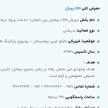
معرفی کلی
IPD رویال
نام بخش
:
رویال IPD (بیماران بین المللی): خدمات ویژه درمانی و رفاهی
نوع فعالیت
:
درمانی
موقعیت فیزیکی
:
ضلع غربی بیمارستان – روبروی پارکینگ طب
سال تأسیس
:
1393
هدف
:
هدف وجودی این بخش، رفاه در زمان بستری بیماران خارجی و 
محیطی خصوصی و آرام است.
شماره تماس
:
051 - 36002882 / 051 - 36002664
ساعات پاسخگویی
:
24 ساعته
مسئول بخش
:
زهرا صادقی فر (سر پرستار بخش)