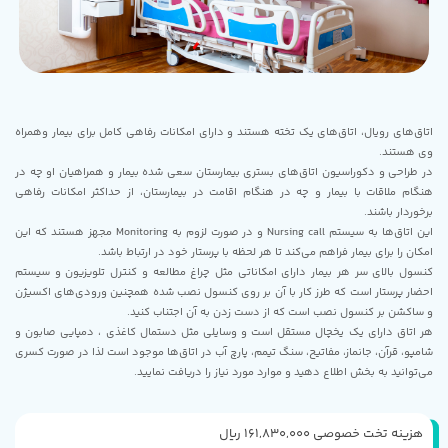
اتاق‌های رویال، اتاق‌های یک تخته هستند و دارای امکانات رفاهی کامل برای بیمار وهمراه
وی هستند.
در طراحی و دکوراسیون اتاق‌های بستری بیمارستان سعی شده بیمار و همراهیان او چه در
هنگام ملاقات با بیمار و چه در هنگام اقامت در بیمارستان، از حداکثر امکانات رفاهی
برخوردار باشند.
این اتاق‌ها به سیستم Nursing call و در صورت لزوم به Monitoring مجهز هستند که این
امکان را برای بیمار فراهم می‌کند تا هر لحظه با پرستار خود در ارتباط باشد.
کنسول بالای سر هر بیمار دارای امکاناتی مثل چراغ مطالعه و کنترل تلویزیون و سیستم
احضار پرستار است که طرز کار با آن بر روی کنسول نصب شده همچنین ورودی‌های اکسیژن
و ساکشن بر کنسول نصب است که از دست زدن به آن اجتناب کنید.
هر اتاق دارای یک یخچال مستقل است و وسایلی مثل دستمال کاغذی ، دمپایی صابون و
شامپو، قرآن، جانماز، مفاتیح، سنگ تیمم، پارچ آب در اتاق‌‌ها موجود است لذا در صورت کسری
می‌توانید به بخش اطلاع دهید و موارد مورد نیاز را دریافت نمایید.
هزینه تخت خصوصی 161,830,000 ریال