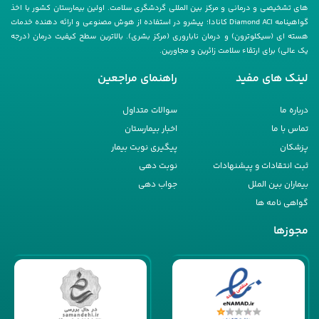
های تشخیصی و درمانی و مرکز بین المللی گردشگری سلامت. اولین بیمارستان کشور با اخذ
گواهینامه Diamond ACI کانادا؛ پیشرو در استفاده از هوش مصنوعی و ارائه دهنده خدمات
هسته ای (سیکلوترون) و درمان ناباروری (مرکز بشری). بالاترین سطح کیفیت درمان (درجه
یک عالی) برای ارتقاء سلامت زائرین و مجاورین.
لینک های مفید
راهنمای مراجعین
درباره ما
سوالات متداول
تماس با ما
اخبار بیمارستان
پزشکان
پیگیری نوبت بیمار
ثبت انتقادات و پیشنهادات
نوبت دهی
بیماران بین الملل
جواب دهی
گواهی نامه ها
مجوزها