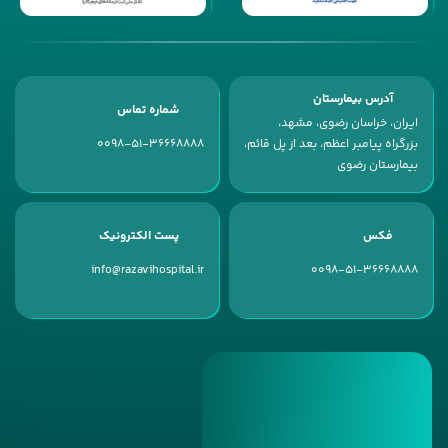
آدرس بیمارستان
شماره تماس
ایران، خراسان رضوی، مشهد،
بزرگراه پیامبر اعظم، بعد از پل قائم،
0098-51-36668888
بیمارستان رضوی
فکس
پست الکترونیک
info@razavihospital.ir
0098-51-36668888