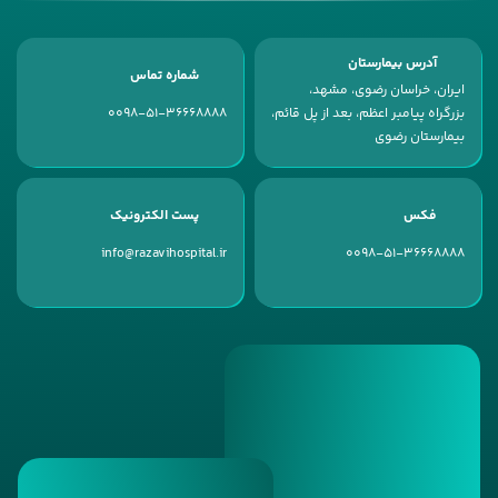
آدرس بیمارستان
شماره تماس
ایران، خراسان رضوی، مشهد،
بزرگراه پیامبر اعظم، بعد از پل قائم،
0098-51-36668888
بیمارستان رضوی
فکس
پست الکترونیک
info@razavihospital.ir
0098-51-36668888