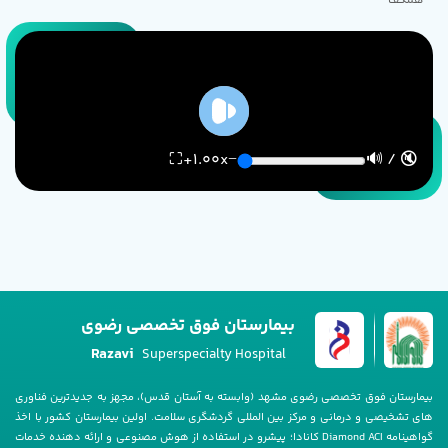
همکف
⛶
+
1.00
x
−
🔇 / 🔊
بیمارستان فوق تخصصی رضوی
Razavi
Superspecialty Hospital
بیمارستان فوق تخصصی رضوی مشهد (وابسته به آستان قدس)، مجهز به جدیدترین فناوری
های تشخیصی و درمانی و مرکز بین المللی گردشگری سلامت. اولین بیمارستان کشور با اخذ
گواهینامه Diamond ACI کانادا؛ پیشرو در استفاده از هوش مصنوعی و ارائه دهنده خدمات