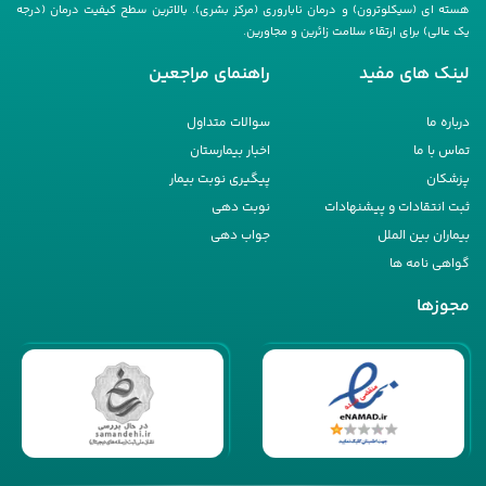
هسته ای (سیکلوترون) و درمان ناباروری (مرکز بشری). بالاترین سطح کیفیت درمان (درجه
یک عالی) برای ارتقاء سلامت زائرین و مجاورین.
لینک های مفید
راهنمای مراجعین
درباره ما
سوالات متداول
تماس با ما
اخبار بیمارستان
پزشکان
پیگیری نوبت بیمار
ثبت انتقادات و پیشنهادات
نوبت دهی
بیماران بین الملل
جواب دهی
گواهی نامه ها
مجوزها