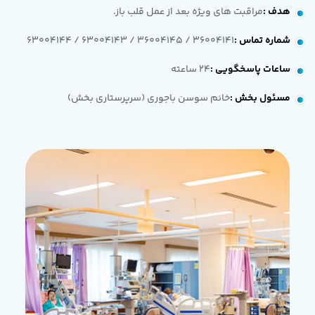
هدف
:
مراقبت های ویژه بعد از عمل قلب باز.
شماره تماس
:
36004141 / 36004145 / 63004143 / 63004144
ساعات پاسخگویی
:
24 ساعته
مسئول بخش
:
خانم سوسن باجوری (سرپرستاری بخش)