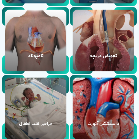
تعویض دریچه
تامپوناد
دایسکشن آئورت
جراحی قلب اطفال