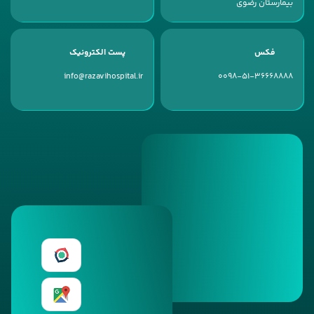
بیمارستان رضوی
فکس
پست الکترونیک
info@razavihospital.ir
0098-51-36668888