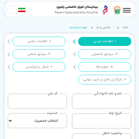
بیمارستان فوق تخصصی رضوی
Razavi Superspecialty Hospital
خانه
تماس با ما
فرم استخدام
1
.
اطلاعات فردی
2
.
اطلاعات تماس
3
.
سوابق تحصیلی
4
.
سوابق شغلی
5
.
مهارت‌ها
6
.
شغل درخواستی
7
.
بارگذاری فایل و تایید نهایی
نام و نام خانوادگی
کد ملی
تاریخ تولد
جنسیت
وضعیت تاهل