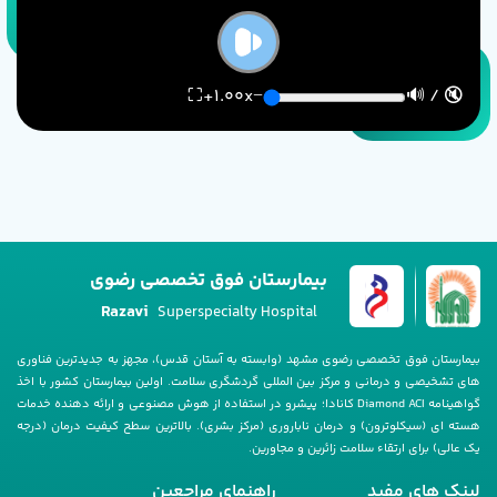
⛶
+
1.00
x
−
🔇 / 🔊
بیمارستان فوق تخصصی رضوی
Razavi
Superspecialty Hospital
بیمارستان فوق تخصصی رضوی مشهد (وابسته به آستان قدس)، مجهز به جدیدترین فناوری
های تشخیصی و درمانی و مرکز بین المللی گردشگری سلامت. اولین بیمارستان کشور با اخذ
گواهینامه Diamond ACI کانادا؛ پیشرو در استفاده از هوش مصنوعی و ارائه دهنده خدمات
هسته ای (سیکلوترون) و درمان ناباروری (مرکز بشری). بالاترین سطح کیفیت درمان (درجه
یک عالی) برای ارتقاء سلامت زائرین و مجاورین.
لینک های مفید
راهنمای مراجعین