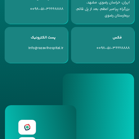
ایران، خراسان رضوی، مشهد،
بزرگراه پیامبر اعظم، بعد از پل قائم،
0098-51-36668888
بیمارستان رضوی
فکس
پست الکترونیک
info@razavihospital.ir
0098-51-36668888