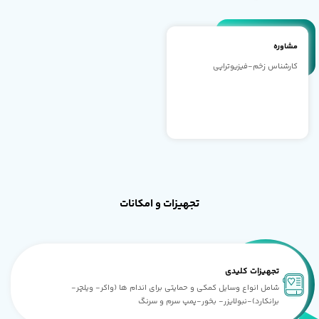
مشاوره
کارشناس زخم-فیزیوتراپی
تجهیزات و امکانات
تجهیزات کلیدی
شامل انواع وسایل کمکی و حمایتی برای اندام ها (واکر- ویلچر-
برانکارد)-نبولایزر- بخور-پمپ سرم و سرنگ