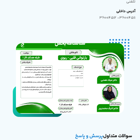
تلفنی
آدرس داخلی
36004511- 36004512
سوالات متداول
پرسش و پاسخ