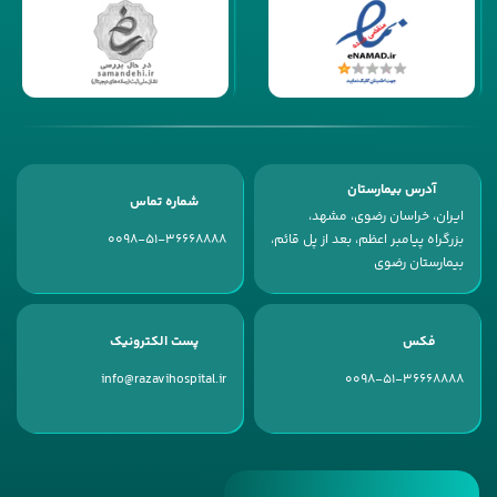
آدرس بیمارستان
شماره تماس
ایران، خراسان رضوی، مشهد،
بزرگراه پیامبر اعظم، بعد از پل قائم،
0098-51-36668888
بیمارستان رضوی
فکس
پست الکترونیک
info@razavihospital.ir
0098-51-36668888