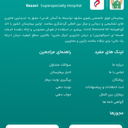
Razavi
Superspecialty Hospital
بیمارستان فوق تخصصی رضوی مشهد (وابسته به آستان قدس)، مجهز به جدیدترین فناوری
های تشخیصی و درمانی و مرکز بین المللی گردشگری سلامت. اولین بیمارستان کشور با اخذ
گواهینامه Diamond ACI کانادا؛ پیشرو در استفاده از هوش مصنوعی و ارائه دهنده خدمات
هسته ای (سیکلوترون) و درمان ناباروری (مرکز بشری). بالاترین سطح کیفیت درمان (درجه
یک عالی) برای ارتقاء سلامت زائرین و مجاورین.
لینک های مفید
راهنمای مراجعین
درباره ما
سوالات متداول
تماس با ما
اخبار بیمارستان
پزشکان
پیگیری نوبت بیمار
ثبت انتقادات و پیشنهادات
نوبت دهی
بیماران بین الملل
جواب دهی
گواهی نامه ها
مجوزها