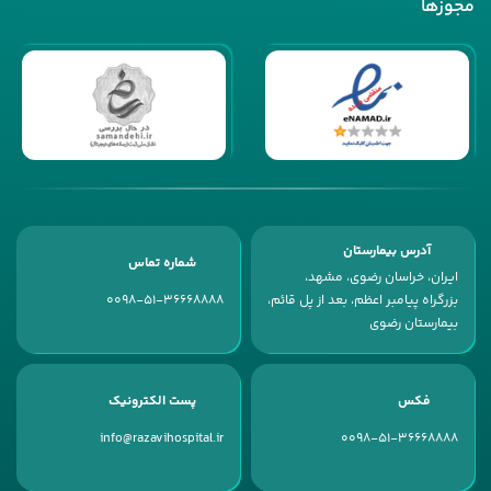
مجوزها
آدرس بیمارستان
شماره تماس
ایران، خراسان رضوی، مشهد،
بزرگراه پیامبر اعظم، بعد از پل قائم،
0098-51-36668888
بیمارستان رضوی
فکس
پست الکترونیک
info@razavihospital.ir
0098-51-36668888