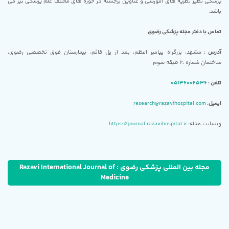
پزشکی نظیر نظریه های آموزشی و عناوین برجسته در حوزه های مختلف علم پزشکی نیز می
باشد.
تماس با دفتر مجله پزشکی رضوی
آدرس :
مشهد، بزرگراه پیامبر اعظم، بعد از پل قائم، بیمارستان فوق تخصصی رضوی،
ساختمان شماره ،2 طبقه سوم
تلفن :
05136002536
ایمیل:
research@razavihospital.com
وبسایت مجله:
https://journal.razavihospital.ir
مجله بین المللی پزشکی رضوی : Razavi International Journal of
Medicine