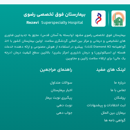
بیمارستان فوق تخصصی رضوی
Razavi
Superspecialty Hospital
بیمارستان فوق تخصصی رضوی مشهد (وابسته به آستان قدس)، مجهز به جدیدترین فناوری
های تشخیصی و درمانی و مرکز بین المللی گردشگری سلامت. اولین بیمارستان کشور با اخذ
گواهینامه Diamond ACI کانادا؛ پیشرو در استفاده از هوش مصنوعی و ارائه دهنده خدمات
هسته ای (سیکلوترون) و درمان ناباروری (مرکز بشری). بالاترین سطح کیفیت درمان (درجه
یک عالی) برای ارتقاء سلامت زائرین و مجاورین.
لینک های مفید
راهنمای مراجعین
درباره ما
سوالات متداول
تماس با ما
اخبار بیمارستان
پزشکان
پیگیری نوبت بیمار
ثبت انتقادات و پیشنهادات
نوبت دهی
بیماران بین الملل
جواب دهی
گواهی نامه ها