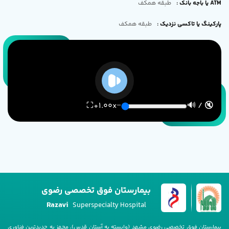
ATM یا باجه بانک
:
طبقه همکف
پارکینگ یا تاکسی نزدیک
:
طبقه همکف
⛶
+
1.00
x
−
🔇 / 🔊
بیمارستان فوق تخصصی رضوی
Razavi
Superspecialty Hospital
بیمارستان فوق تخصصی رضوی مشهد (وابسته به آستان قدس)، مجهز به جدیدترین فناوری