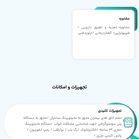
مشاوره
مشاوره تغذیه و تلفیق دارویی /
فیزیوتراپی/ گفتاردرمانی /ارتوپدفنی
تجهیزات و امکانات
تجهیزات کلیدی
تمام اتاق های بیماران مجهز به مانیتورینگ سانترال /مجهز به دستگاه
پلی سومنوگرافی جهت شناسایی مشکلات خواب .دستگاه مانیتورینگ
مغزی 24 ساعته /الکتروشوک /رگ یاب / نوارقلب / پمپ انفوزیون /
پالس اکسی متری /