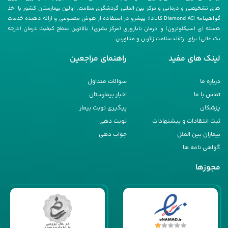
های تشخیصی و درمانی و مرکز بین المللی گردشگری سلامت. اولین بیمارستان کشور با اخذ
گواهینامه Diamond ACI کانادا؛ پیشرو در استفاده از هوش مصنوعی و ارائه دهنده خدمات
هسته ای (سیکلوترون) و درمان ناباروری (مرکز بشری). بالاترین سطح کیفیت درمان (درجه
یک عالی) برای ارتقاء سلامت زائرین و مجاورین.
لینک های مفید
راهنمای مراجعین
درباره ما
سوالات متداول
تماس با ما
اخبار بیمارستان
پزشکان
پیگیری نوبت بیمار
ثبت انتقادات و پیشنهادات
نوبت دهی
بیماران بین الملل
جواب دهی
گواهی نامه ها
مجوزها