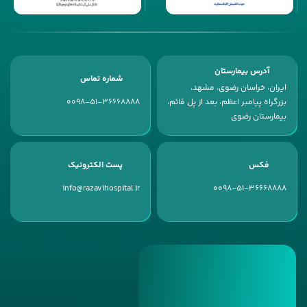
آدرس بیمارستان
شماره تماس
ایران، خراسان رضوی، مشهد،
بزرگراه پیامبر اعظم، بعد از پل قائم،
0098-51-36668888
بیمارستان رضوی
فکس
پست الکترونیک
info@razavihospital.ir
0098-51-36668888