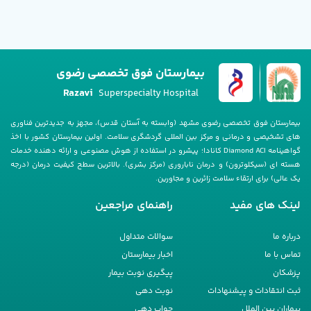
بیمارستان فوق تخصصی رضوی
Razavi
Superspecialty Hospital
بیمارستان فوق تخصصی رضوی مشهد (وابسته به آستان قدس)، مجهز به جدیدترین فناوری
های تشخیصی و درمانی و مرکز بین المللی گردشگری سلامت. اولین بیمارستان کشور با اخذ
گواهینامه Diamond ACI کانادا؛ پیشرو در استفاده از هوش مصنوعی و ارائه دهنده خدمات
هسته ای (سیکلوترون) و درمان ناباروری (مرکز بشری). بالاترین سطح کیفیت درمان (درجه
یک عالی) برای ارتقاء سلامت زائرین و مجاورین.
لینک های مفید
راهنمای مراجعین
درباره ما
سوالات متداول
تماس با ما
اخبار بیمارستان
پزشکان
پیگیری نوبت بیمار
ثبت انتقادات و پیشنهادات
نوبت دهی
بیماران بین الملل
جواب دهی