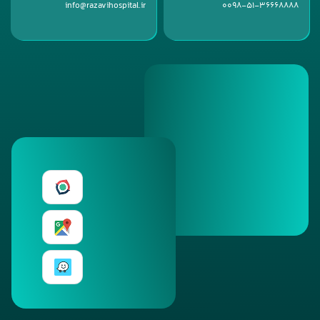
info@razavihospital.ir
0098-51-36668888