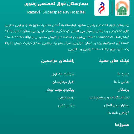
بیمارستان فوق تخصصی رضوی
Razavi
Superspecialty Hospital
بیمارستان فوق تخصصی رضوی مشهد (وابسته به آستان قدس)، مجهز به جدیدترین فناوری
های تشخیصی و درمانی و مرکز بین المللی گردشگری سلامت. اولین بیمارستان کشور با اخذ
گواهینامه Diamond ACI کانادا؛ پیشرو در استفاده از هوش مصنوعی و ارائه دهنده خدمات
هسته ای (سیکلوترون) و درمان ناباروری (مرکز بشری). بالاترین سطح کیفیت درمان (درجه
یک عالی) برای ارتقاء سلامت زائرین و مجاورین.
لینک های مفید
راهنمای مراجعین
درباره ما
سوالات متداول
تماس با ما
اخبار بیمارستان
پزشکان
پیگیری نوبت بیمار
ثبت انتقادات و پیشنهادات
نوبت دهی
بیماران بین الملل
جواب دهی
گواهی نامه ها
مجوزها