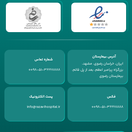
آدرس بیمارستان
شماره تماس
ایران، خراسان رضوی، مشهد،
بزرگراه پیامبر اعظم، بعد از پل قائم،
0098-51-36668888
بیمارستان رضوی
فکس
پست الکترونیک
info@razavihospital.ir
0098-51-36668888