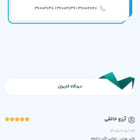
36002640 | 36002639 | 36002638
دیدگاه کاربران
آرزو خالقی
1405/05/04
عالی بودن ...جراحی لگن داشتم