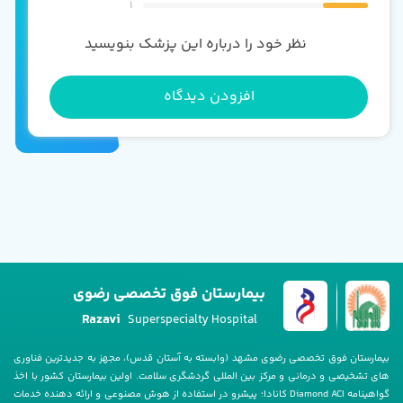
1
نظر خود را درباره این پزشک بنویسید
افزودن دیدگاه
بیمارستان فوق تخصصی رضوی
Razavi
Superspecialty Hospital
بیمارستان فوق تخصصی رضوی مشهد (وابسته به آستان قدس)، مجهز به جدیدترین فناوری
های تشخیصی و درمانی و مرکز بین المللی گردشگری سلامت. اولین بیمارستان کشور با اخذ
گواهینامه Diamond ACI کانادا؛ پیشرو در استفاده از هوش مصنوعی و ارائه دهنده خدمات