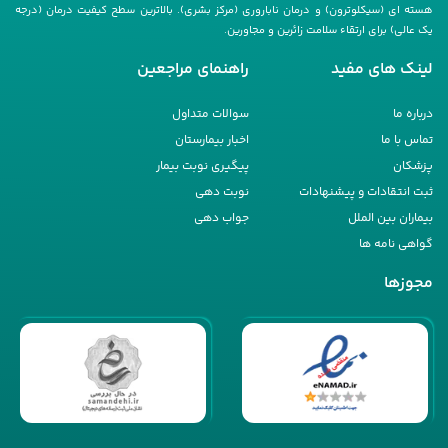
هسته ای (سیکلوترون) و درمان ناباروری (مرکز بشری). بالاترین سطح کیفیت درمان (درجه
یک عالی) برای ارتقاء سلامت زائرین و مجاورین.
لینک های مفید
راهنمای مراجعین
درباره ما
سوالات متداول
تماس با ما
اخبار بیمارستان
پزشکان
پیگیری نوبت بیمار
ثبت انتقادات و پیشنهادات
نوبت دهی
بیماران بین الملل
جواب دهی
گواهی نامه ها
مجوزها