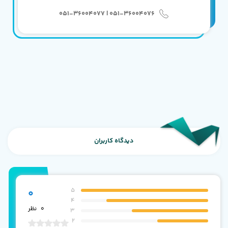
051-36004076 | 051-36004077
دیدگاه کاربران
5
0
4
0
نظر
3
2