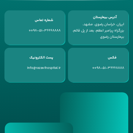
آدرس بیمارستان
شماره تماس
ایران، خراسان رضوی، مشهد،
بزرگراه پیامبر اعظم، بعد از پل قائم،
0098-51-36668888
بیمارستان رضوی
فکس
پست الکترونیک
info@razavihospital.ir
0098-51-36668888