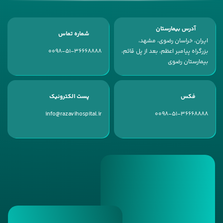
آدرس بیمارستان
شماره تماس
ایران، خراسان رضوی، مشهد،
بزرگراه پیامبر اعظم، بعد از پل قائم،
0098-51-36668888
بیمارستان رضوی
فکس
پست الکترونیک
info@razavihospital.ir
0098-51-36668888