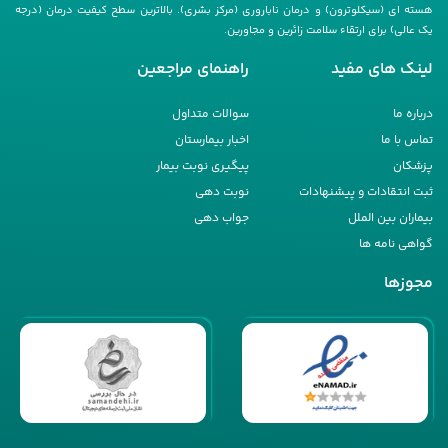
هسته ای (سیکلوترون) و درمان ناباروری (مرکز بشری). بالاترین سطح کیفیت درمان (درجه
یک عالی) برای ارتقاء سلامت زائرین و مجاورین.
لینک های مفید
راهنمای مراجعین
درباره ما
سوالات متداول
تماس با ما
اخبار بیمارستان
پزشکان
پیگیری نوبت بیمار
ثبت انتقادات و پیشنهادات
نوبت دهی
بیماران بین الملل
جواب دهی
گواهی نامه ها
مجوزها