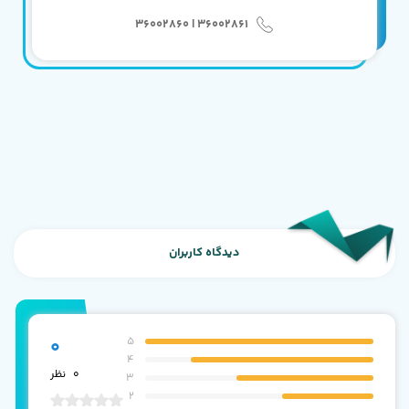
36002861 | 36002860
دیدگاه کاربران
5
0
4
0
نظر
3
2