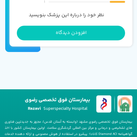
1
نظر خود را درباره این پزشک بنویسید
افزودن دیدگاه
بیمارستان فوق تخصصی رضوی
Razavi
Superspecialty Hospital
بیمارستان فوق تخصصی رضوی مشهد (وابسته به آستان قدس)، مجهز به جدیدترین فناوری
های تشخیصی و درمانی و مرکز بین المللی گردشگری سلامت. اولین بیمارستان کشور با اخذ
گواهینامه Diamond ACI کانادا؛ پیشرو در استفاده از هوش مصنوعی و ارائه دهنده خدمات