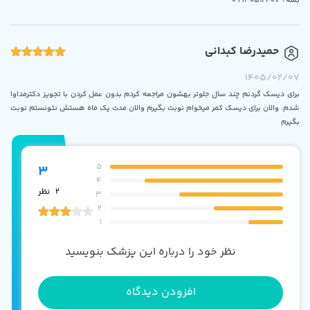
بشه؟ 09930512407
حمیدرضا کبدانی
1405/02/07
برای دیسک گردنم چند سال جلوتر بهشون مراجعه کردم بدون عمل کردن با تجویز دکترمداوا
شدم. والان برای دیسک کمر میخوام نوبت بگیرم والان مدت یک ماه هستش نتونستم نوبت
بگیرم
5
3
4
2
نظر
3
2
1
نظر خود را درباره این پزشک بنویسید
افزودن دیدگاه