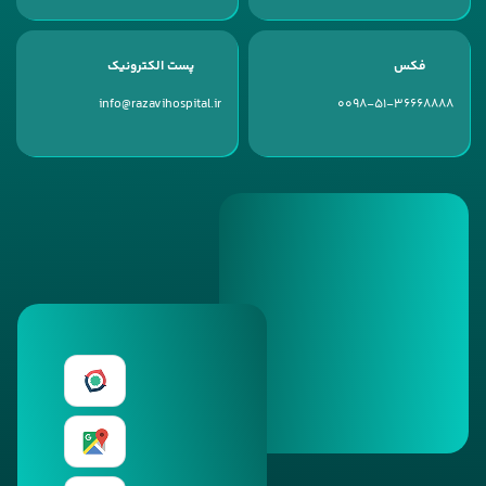
فکس
پست الکترونیک
info@razavihospital.ir
0098-51-36668888